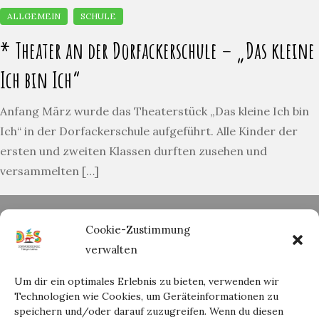
* Theater an der Dorfackerschule – „Das kleine
Ich bin Ich“
Anfang März wurde das Theaterstück „Das kleine Ich bin
Ich“ in der Dorfackerschule aufgeführt. Alle Kinder der
ersten und zweiten Klassen durften zusehen und
versammelten […]
Bürozeiten Sekretariat:
Cookie-Zustimmung
Mo-Fr 08:30 – 12:00 Uhr
verwalten
Tel.:
07071 | 204 35 11
EMail:
sekretariat@dorfackerschule.de
Um dir ein optimales Erlebnis zu bieten, verwenden wir
Technologien wie Cookies, um Geräteinformationen zu
speichern und/oder darauf zuzugreifen. Wenn du diesen
Leitung Kinderzeit (KIZE):